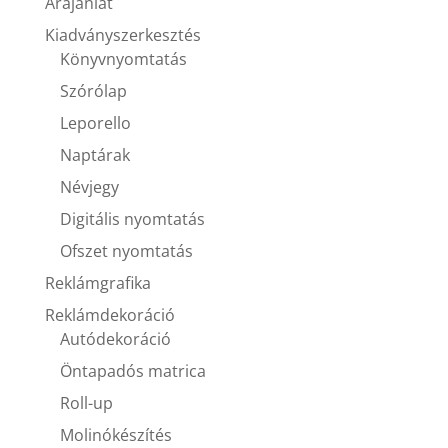
Árajánlat
Kiadványszerkesztés
Könyvnyomtatás
Szórólap
Leporello
Naptárak
Névjegy
Digitális nyomtatás
Ofszet nyomtatás
Reklámgrafika
Reklámdekoráció
Autódekoráció
Öntapadós matrica
Roll-up
Molinókészítés