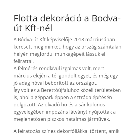
Flotta dekoráció a Bodva-
út Kft-nél
A Bódva-út Kft képviselője 2018 márciusában
keresett meg minket, hogy az ország számtalan
helyén megfordul munkagépeit lássuk el
felirattal.
A felmérés rendkívül izgalmas volt, mert
március elején a tél gondolt egyet, és még egy
jó adag hóval beborított az országot.
Így volt ez a Berettóújfaluhoz közeli területeken
is, ahol a géppark éppen a sztráda építésén
dolgozott. Az olvadó hó és a sár különös
egyvelegében impozáns látványt nyújtottak a
meglehetősen piszkos hatalmas járművek.
A feiratozás színes dekorfóliákkal történt, amik