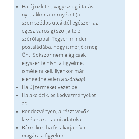
Ha új üzletet, vagy szolgáltatást
nyit, akkor a környéket (a
szomszédos utcáktól egészen az
egész városig) szórja tele
szórólappal. Tegyen minden
postaládába, hogy ismerjék meg
Önt! Sokszor nem elég csak
egyszer felhívni a figyelmet,
ismételni kell. Ilyenkor már
elengedhetetlen a
szórólap
!
Ha új terméket vezet be
Ha akciózik, és kedvezményeket
ad
Rendezvényen, a részt vevők
kezébe akar adni adatokat
Bármikor, ha fel akarja hívni
magára a figyelmet