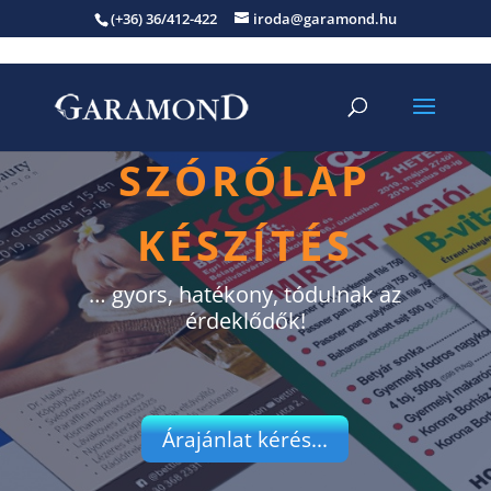
(+36) 36/412-422
iroda@garamond.hu
szórólap
készítés
… gyors, hatékony, tódulnak az
érdeklődők!
Árajánlat kérés...